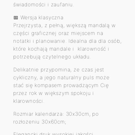
a
świadomości i zaufaniu.
)
📅 Wersja klasyczna
q
Przejrzysta, z pełną, większą mandalą w
u
części graficznej oraz miejscem na
a
notatki i planowanie. Idealna dla dla osób,
n
które kochają mandale i klarowność i
t
potrzebują czytelnego układu.
i
t
Delikatnie przypomina, że czas jest
y
cykliczny, a jego naturalny puls może
stać się kompasem prowadzącym Cię
przez rok w większym spokoju i
klarowności.
Rozmiar kalendarza: 30x30cm, po
rozłożeniu 30x60cm;
Elegancki druk wysokiej jakości.