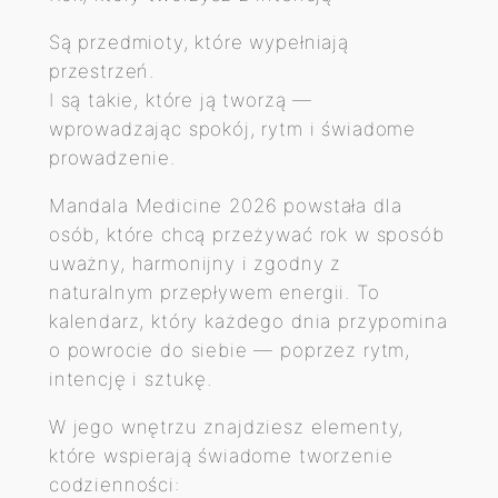
s
9
M
Są przedmioty, które wypełniają
A
:
9
przestrzeń.
N
1
I są takie, które ją tworzą —
D
wprowadzając spokój, rytm i świadome
1
z
A
prowadzenie.
L
8
ł
A
Mandala Medicine 2026 powstała dla
.
M
osób, które chcą przeżywać rok w sposób
z
E
uważny, harmonijny i zgodny z
D
ł
naturalnym przepływem energii. To
I
kalendarz, który każdego dnia przypomina
.
C
o powrocie do siebie — poprzez rytm,
I
intencję i sztukę.
N
E
W jego wnętrzu znajdziesz elementy,
2
które wspierają świadome tworzenie
0
codzienności: