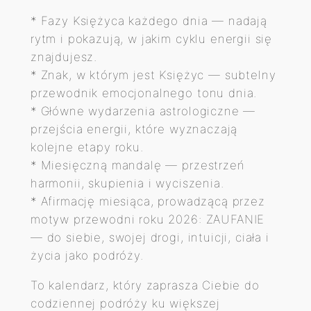
2
* Fazy Księżyca każdego dnia — nadają
6
rytm i pokazują, w jakim cyklu energii się
(
znajdujesz.
w
* Znak, w którym jest Księżyc — subtelny
e
przewodnik emocjonalnego tonu dnia.
r
* Główne wydarzenia astrologiczne —
s
przejścia energii, które wyznaczają
j
kolejne etapy roku.
a
* Miesięczną mandalę — przestrzeń
k
harmonii, skupienia i wyciszenia.
l
* Afirmację miesiąca, prowadzącą przez
a
motyw przewodni roku 2026: ZAUFANIE
s
— do siebie, swojej drogi, intuicji, ciała i
y
życia jako podróży.
c
z
To kalendarz, który zaprasza Ciebie do
n
codziennej podróży ku większej