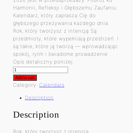
i
r
Harmonii, Refleksji i Głębszemu Zaufaniu.
g
r
Kalendarz, który zaprasza Cię do
głębszego przeżywania każdego dnia.
i
e
Rok, który tworzysz z intencją Są
n
n
przedmioty, które wypełniają przestrzeń. I
a
t
są takie, które ją tworzą — wprowadzając
spokój, rytm i świadome prowadzenie.
l
p
Opis detaliczny poniżej.
p
r
Z
r
i
A
Add to cart
U
Category:
Calendars
i
c
F
c
e
Description
A
e
i
N
Description
I
w
s
E
a
:
-
Rok, który tworzysz z intencją